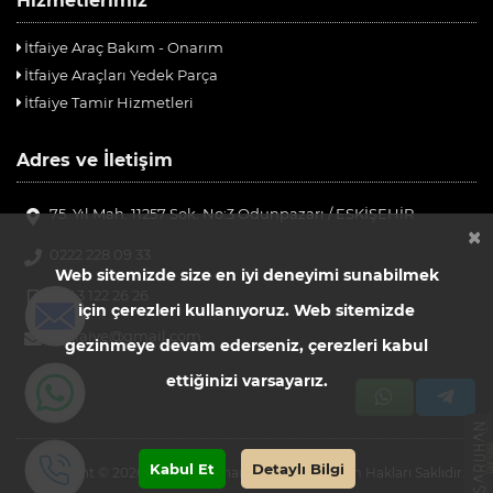
Hizmetlerimiz
İtfaiye Araç Bakım - Onarım
İtfaiye Araçları Yedek Parça
İtfaiye Tamir Hizmetleri
Adres ve İletişim
75. Yıl Mah. 11257 Sok. No:3 Odunpazarı / ESKİŞEHİR
×
0222 228 09 33
Web sitemizde size en iyi deneyimi sunabilmek
0543 122 26 26
için çerezleri kullanıyoruz. Web sitemizde
esitfaiye@gmail.com
gezinmeye devam ederseniz, çerezleri kabul
ettiğinizi varsayarız.
Kabul Et
Detaylı Bilgi
Copyright © 2020 - 2026 Saruhan Web Ajans | Tüm Hakları Saklıdır.